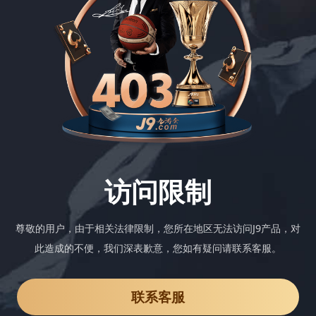
访问限制
尊敬的用户，由于相关法律限制，您所在地区无法访问J9产品，对
此造成的不便，我们深表歉意，您如有疑问请联系客服。
联系客服