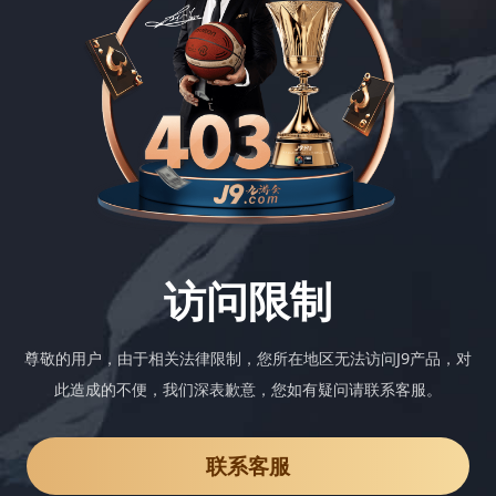
访问限制
尊敬的用户，由于相关法律限制，您所在地区无法访问J9产品，对
此造成的不便，我们深表歉意，您如有疑问请联系客服。
联系客服