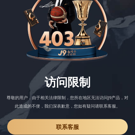
访问限制
尊敬的用户，由于相关法律限制，您所在地区无法访问J9产品，对
此造成的不便，我们深表歉意，您如有疑问请联系客服。
联系客服