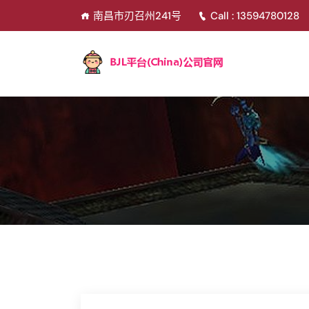
南昌市刃召州241号
Call : 13594780128