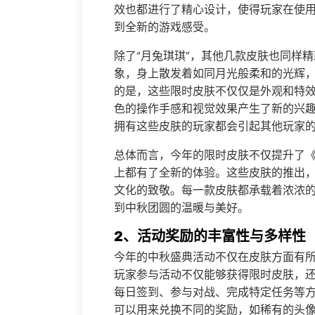
效也都进行了精心设计，使得玩家在使
到全新的游戏感受。
除了“月兔琪琪”，其他几款皮肤也同样精
象，身上散发着如同月光般柔和的光辉
的是，这些限时皮肤不仅仅是外观和特
色的操作手感和视觉效果产生了新的兴
拥有这些皮肤的玩家都会引起其他玩家
总体而言，今年的限时皮肤不仅提升了
上都有了全新的体验。这些皮肤的推出
文化的致敬。每一款皮肤都承载着浓浓
到中秋团圆的温暖与美好。
2、活动奖励的丰富性与多样性
今年的中秋盛典活动不仅在皮肤方面有
玩家参与活动不仅能够获得限时皮肤，
每日签到、参与对战、完成特定任务等方式
可以用来兑换不同的奖励，如稀有的头