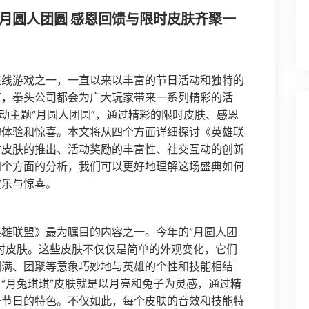
月圆人团圆 感恩回馈与限时皮肤齐聚一
在线游戏之一，一直以来以丰富的节日活动和独特的
节，拳头公司都会为广大玩家带来一系列精彩的活
动主题“月圆人团圆”，通过精彩的限时皮肤、感恩
的体验和惊喜。本文将从四个方面详细探讨《英雄联
时皮肤的推出、活动奖励的丰富性、社交互动的创新
四个方面的分析，我们可以更好地理解这场盛典如何
欢乐与惊喜。
雄联盟》最为瞩目的内容之一。今年的“月圆人团
时皮肤。这些皮肤不仅仅是简单的外观变化，它们
圆满、团聚等意象巧妙地与英雄的个性和技能相结
“月兔琪琪”皮肤就是以月亮和兔子为灵感，通过精
一节日的特色。不仅如此，每个皮肤的音效和技能特