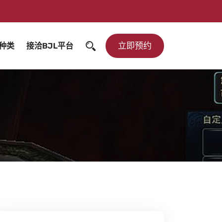
立即预约
种类
接洽BJL平台