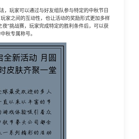
玩法，玩家可以通过与好友组队参与特定的中秋节日
了玩家之间的互动性，也让活动的奖励形式更加多样
之夜”挑战赛，玩家完成特定的胜利条件后，可以获
的中秋专属称号。