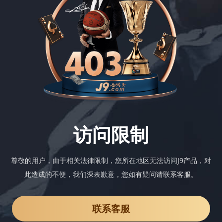
访问限制
尊敬的用户，由于相关法律限制，您所在地区无法访问J9产品，对
此造成的不便，我们深表歉意，您如有疑问请联系客服。
联系客服